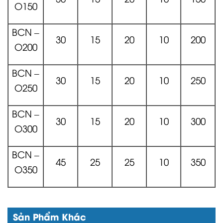
O150
BCN –
30
15
20
10
200
O200
BCN –
30
15
20
10
250
O250
BCN –
30
15
20
10
300
O300
BCN –
45
25
25
10
350
O350
Sản Phẩm Khác