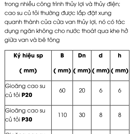
trong nhiều công trình thủy lợi và thủy điện;
cao su củ tỏi thường được lắp đặt xung
quanh thành của cửa van thủy lợi, nó có tác
dụng ngăn không cho nước thoát qua khe hở
giữa van và bê tông
Ký hiệu sp
B
Dn
d
h
( mm)
( mm)
( mm)
( mm)
( mm)
Gioăng cao su
60
20
6
6
P20
củ tỏi
Gioăng cao su
110
30
8
8
P30
củ tỏi