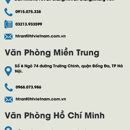
0915.075.338
03213.933599
htranf@htvietnam.com.vn
Văn Phòng Miền Trung
Số 6 Ngõ 74 đường Trường Chinh, quận Đống Đa, TP Hà
Nội.
0968.073.986
htranf@htvietnam.com.vn
Văn Phòng Hồ Chí Minh