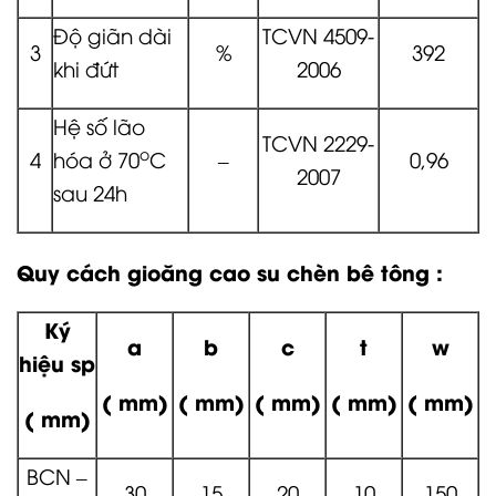
Độ giãn dài
TCVN 4509-
3
%
392
khi đứt
2006
Hệ số lão
TCVN 2229-
o
4
hóa ở 70
C
–
0,96
2007
sau 24h
Quy cách gioăng cao su chèn bê tông :
Ký
a
b
c
t
w
hiệu sp
( mm)
( mm)
( mm)
( mm)
( mm)
( mm)
BCN –
30
15
20
10
150