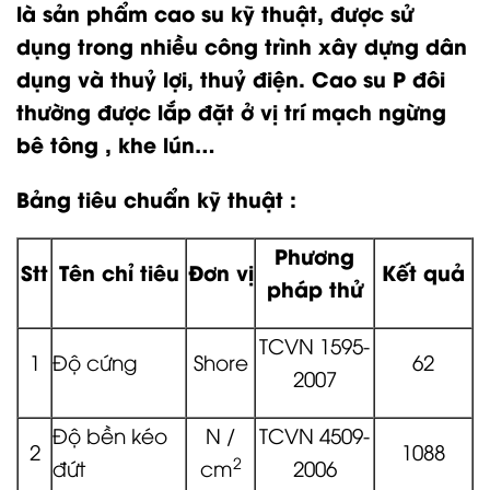
là sản phẩm cao su kỹ thuật, được sử
dụng trong nhiều công trình xây dựng dân
dụng và thuỷ lợi, thuỷ điện. Cao su P đôi
thường được lắp đặt ở vị trí mạch ngừng
bê tông , khe lún…
Bảng tiêu chuẩn kỹ thuật :
Phương
Stt
Tên chỉ tiêu
Đơn vị
Kết quả
pháp thử
TCVN 1595-
1
Độ cứng
Shore
62
2007
Độ bền kéo
N /
TCVN 4509-
2
1088
2
đứt
cm
2006