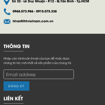
Số 32 - Lê Duy Nhuận - P.12 - Q.Tân Bình - Tp.HCM
0968.073.986 - 0915.075.338
htranf@htvietnam.com.vn
THÔNG TIN
Nhập vào tài khoản Email của bạn để nhận được
những tin tức mới nhất về sản phẩm của chúng tôi
ĐĂNG KÝ
LIÊN KẾT