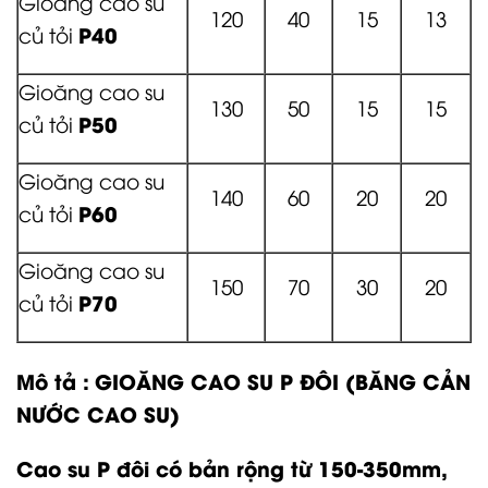
Gioăng cao su
120
40
15
13
P40
củ tỏi
Gioăng cao su
130
50
15
15
P50
củ tỏi
Gioăng cao su
140
60
20
20
P60
củ tỏi
Gioăng cao su
150
70
30
20
P70
củ tỏi
Mô tả :
GIOĂNG CAO SU P ĐÔI (BĂNG CẢN
NƯỚC CAO SU)
Cao su P đôi có bản rộng từ 150-350mm,