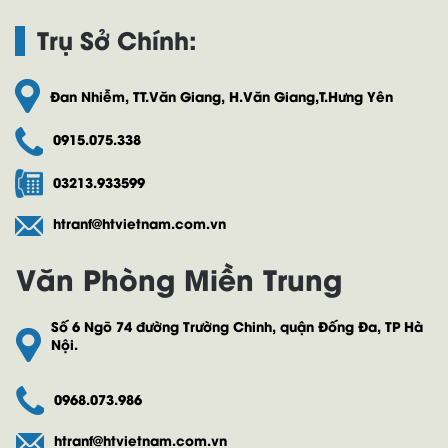
Trụ Sở Chính:
Đan Nhiễm, TT.Văn Giang, H.Văn Giang,T.Hưng Yên
0915.075.338
03213.933599
htranf@htvietnam.com.vn
Văn Phòng Miền Trung
Số 6 Ngõ 74 đường Trường Chinh, quận Đống Đa, TP Hà
Nội.
0968.073.986
htranf@htvietnam.com.vn