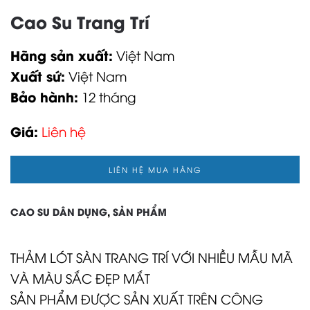
Cao Su Trang Trí
Hãng sản xuất:
Việt Nam
Xuất sứ:
Việt Nam
Bảo hành:
12 tháng
Giá:
Liên hệ
LIÊN HỆ MUA HÀNG
CAO SU DÂN DỤNG
,
SẢN PHẨM
THẢM LÓT SÀN TRANG TRÍ VỚI NHIỀU MẪU MÃ
VÀ MÀU SẮC ĐẸP MẮT
SẢN PHẨM ĐƯỢC SẢN XUẤT TRÊN CÔNG