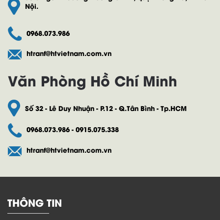
Nội.
0968.073.986
htranf@htvietnam.com.vn
Văn Phòng Hồ Chí Minh
Số 32 - Lê Duy Nhuận - P.12 - Q.Tân Bình - Tp.HCM
0968.073.986 - 0915.075.338
htranf@htvietnam.com.vn
THÔNG TIN