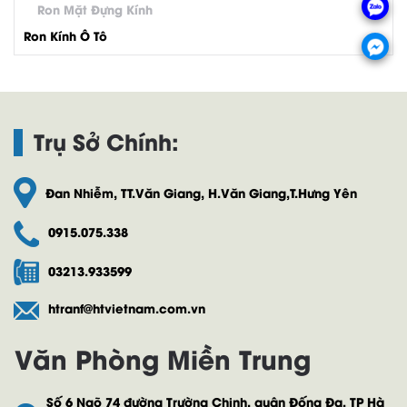
Ron Mặt Đựng Kính
Ron Kính Ô Tô
Trụ Sở Chính:
Đan Nhiễm, TT.Văn Giang, H.Văn Giang,T.Hưng Yên
0915.075.338
03213.933599
htranf@htvietnam.com.vn
Văn Phòng Miền Trung
Số 6 Ngõ 74 đường Trường Chinh, quận Đống Đa, TP Hà