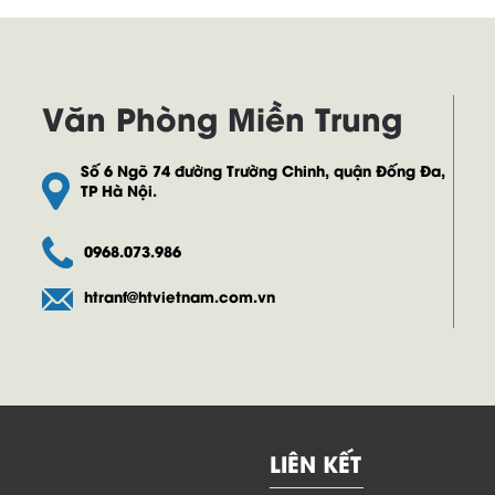
Văn Phòng Miền Trung
Số 6 Ngõ 74 đường Trường Chinh, quận Đống Đa,
TP Hà Nội.
0968.073.986
htranf@htvietnam.com.vn
LIÊN KẾT