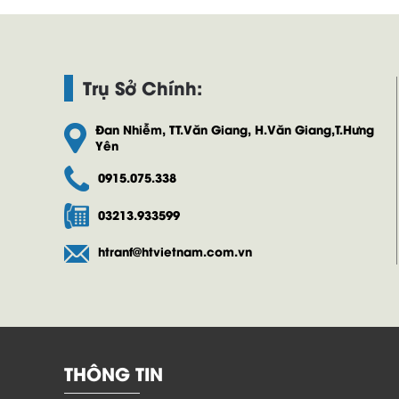
Trụ Sở Chính:
Đan Nhiễm, TT.Văn Giang, H.Văn Giang,T.Hưng
Yên
0915.075.338
03213.933599
htranf@htvietnam.com.vn
THÔNG TIN