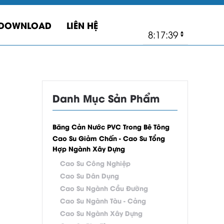
DOWNLOAD
LIÊN HỆ
Danh Mục Sản Phẩm
Băng Cản Nước PVC Trong Bê Tông
Cao Su Giảm Chấn - Cao Su Tổng
Hợp Ngành Xây Dựng
Cao Su Công Nghiệp
Cao Su Dân Dụng
Cao Su Ngành Cầu Đường
Cao Su Ngành Tàu - Cảng
Cao Su Ngành Xây Dựng