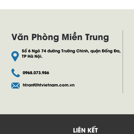
Văn Phòng Miền Trung
Số 6 Ngõ 74 đường Trường Chinh, quận Đống Đa,
TP Hà Nội.
0968.073.986
htranf@htvietnam.com.vn
LIÊN KẾT