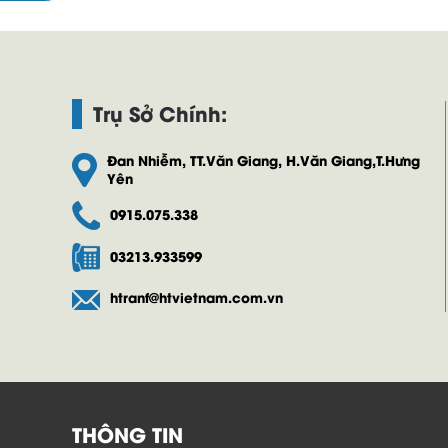
Trụ Sở Chính:
Đan Nhiễm, TT.Văn Giang, H.Văn Giang,T.Hưng
Yên
0915.075.338
03213.933599
htranf@htvietnam.com.vn
THÔNG TIN