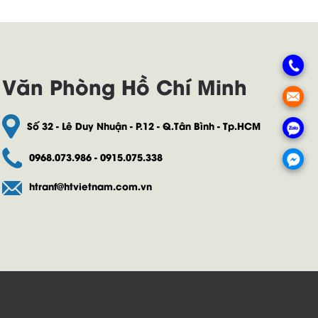
Văn Phòng Hồ Chí Minh
Số 32 - Lê Duy Nhuận - P.12 - Q.Tân Bình - Tp.HCM
0968.073.986 - 0915.075.338
htranf@htvietnam.com.vn